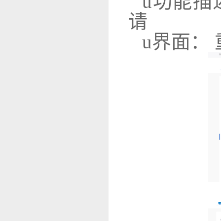
u
功能描
请
u
界面：