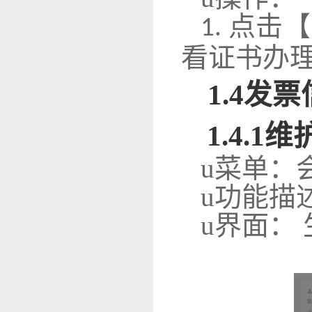
点击【
1.
看证书办
1
.
4
发票
1
.
4
.1
维
u
菜单：
u
功能描
u
界面：