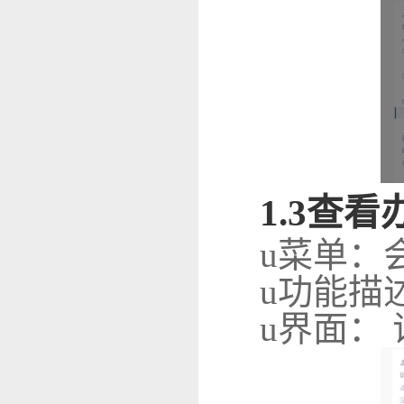
1
.
3
查看
u
菜单：
u
功能描
u
界面：