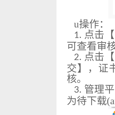
u
操作：
点击【
1.
可查看审
点击【
2.
交】，证
核。
管理平
3.
为待下载(