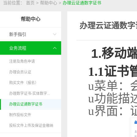
当前位置：
首页
>
帮助中心
>
办理云证通数字证书
帮助中心
办理云证通数字
新手指引
业务流程
1.
移动端
注册及角色申请
1.
1
证书
办理会员认证
u
菜单：
购买文件（报名）
办理数字证书-实体数字...
u
功能描
办理云证通数字证书
u
界面：
制作投标文件
投标文件上传及保证金缴纳